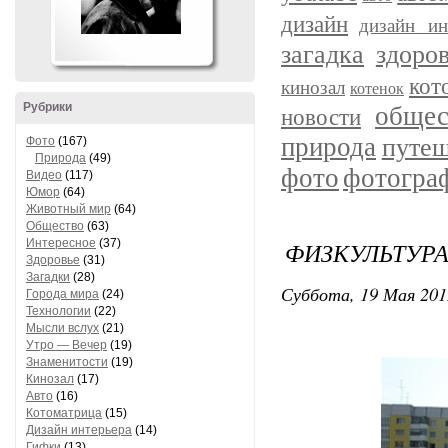
дизайн
дизайн ин
загадка
здоро
кот
кинозал
котенок
Рубрики
общес
новости
природа
путеш
Фото
(167)
Природа
(49)
фото
фотогра
Видео
(117)
Юмор
(64)
Животный мир
(64)
Общество
(63)
Интересное
(37)
ФИЗКУЛЬТУРА
Здоровье
(31)
Загадки
(28)
Суббота, 19 Мая 2012
Города мира
(24)
Технологии
(22)
Мысли вслух
(21)
Утро — Вечер
(19)
Знаменитости
(19)
Кинозал
(17)
Авто
(16)
Котоматрица
(15)
Дизайн интерьера
(14)
Гифки
(13)