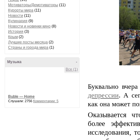
Мотиваторы/Демотиваторы
(11)
Курорты мира
(11)
Новости
(11)
Кулинария
(9)
Новости и новинки кино
(8)
История
(3)
Крым
(2)
Лучшие посты месяца
(2)
Страны и города мира
(1)
Музыка
-
Все (1)
Буквально вчер
депрессии
. А се
Buble — Home
Слушали: 2756
Комментарии: 5
как она может по
Оказывается ч
более эффекти
исследования, т