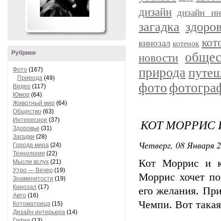
дизайн
дизайн ин
загадка
здоро
кот
кинозал
котенок
Рубрики
общес
новости
природа
путеш
Фото
(167)
Природа
(49)
фото
фотогра
Видео
(117)
Юмор
(64)
Животный мир
(64)
Общество
(63)
Интересное
(37)
КОТ МОРРИС 
Здоровье
(31)
Загадки
(28)
Четверг, 08 Января 2
Города мира
(24)
Технологии
(22)
Кот Моррис и к
Мысли вслух
(21)
Утро — Вечер
(19)
Моррис хочет по
Знаменитости
(19)
Кинозал
(17)
его желания. Пр
Авто
(16)
Чемпи. Вот така
Котоматрица
(15)
Дизайн интерьера
(14)
Гифки
(13)