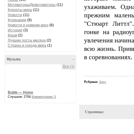
Мотиваторы/Демотиваторы
(11)
ухаживаем. Одн
Курорты мира
(11)
прежним мален
Новости
(11)
Кулинария
(9)
"Стюарт Литтл"
Новости и новинки кино
(8)
История
(3)
гонке на радиоу
Крым
(2)
увлечения начина
Лучшие посты месяца
(2)
Страны и города мира
(1)
всю жизнь. Прив
в соревнованиях
Музыка
-
Все (1)
Рубрики:
Авто
Buble — Home
Слушали: 2756
Комментарии: 5
Страницы: