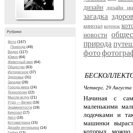
дизайн
дизайн ин
загадка
здоро
кот
кинозал
котенок
Рубрики
общес
новости
природа
путеш
Фото
(167)
Природа
(49)
фото
фотогра
Видео
(117)
Юмор
(64)
Животный мир
(64)
Общество
(63)
Интересное
(37)
БЕСКОЛЛЕКТ
Здоровье
(31)
Загадки
(28)
Четверг, 29 Августа 
Города мира
(24)
Технологии
(22)
Начиная с сам
Мысли вслух
(21)
Утро — Вечер
(19)
маленькими мал
Знаменитости
(19)
Кинозал
(17)
лодочками и та
Авто
(16)
машинки вырас
Котоматрица
(15)
Дизайн интерьера
(14)
которых можно
Гифки
(13)