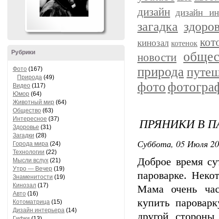
дизайн
дизайн ин
загадка
здоро
кот
кинозал
котенок
Рубрики
общес
новости
природа
путеш
Фото
(167)
Природа
(49)
фото
фотогра
Видео
(117)
Юмор
(64)
Животный мир
(64)
Общество
(63)
Интересное
(37)
ПРЯНИКИ В П
Здоровье
(31)
Загадки
(28)
Суббота, 05 Июля 201
Города мира
(24)
Технологии
(22)
Доброе время су
Мысли вслух
(21)
Утро — Вечер
(19)
пароварке. Неко
Знаменитости
(19)
Кинозал
(17)
Мама очень час
Авто
(16)
купить пароварк
Котоматрица
(15)
Дизайн интерьера
(14)
другой стороны,
Гифки
(13)