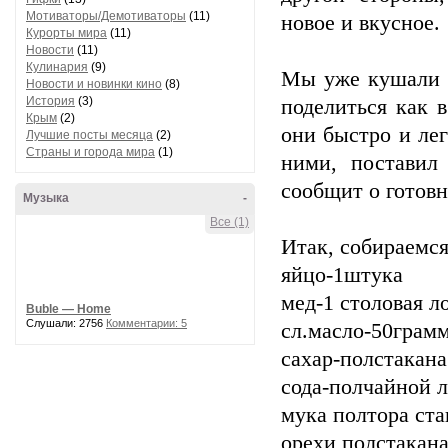
Мотиваторы/Демотиваторы
(11)
новое и вкусное.
Курорты мира
(11)
Новости
(11)
Кулинария
(9)
Мы уже кушали н
Новости и новинки кино
(8)
История
(3)
поделиться как 
Крым
(2)
они быстро и лег
Лучшие посты месяца
(2)
Страны и города мира
(1)
ними, поставил
сообщит о готовн
Музыка
-
Все (1)
Итак, собираемся
яйцо-1штука
мед-1 столовая л
Buble — Home
Слушали: 2756
Комментарии: 5
сл.масло-50грам
сахар-полстакана
сода-полчайной 
мука полтора ста
орехи полстакан