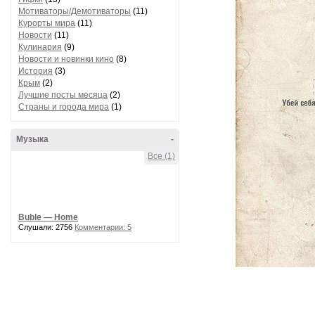
Мотиваторы/Демотиваторы
(11)
Курорты мира
(11)
Новости
(11)
Кулинария
(9)
Новости и новинки кино
(8)
История
(3)
Крым
(2)
Лучшие посты месяца
(2)
Страны и города мира
(1)
Музыка
-
Все (1)
Buble — Home
Слушали: 2756
Комментарии: 5