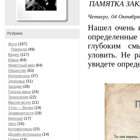
ПАМЯТКА ЗА
Четверг, 04 Октября 
Нашел очень и
Рубрики
определенны
глубоким см
Фото
(167)
Природа
(49)
уловить. Не р
Видео
(117)
Юмор
(64)
увидете опред
Животный мир
(64)
Общество
(63)
Интересное
(37)
Здоровье
(31)
Загадки
(28)
Города мира
(24)
Технологии
(22)
Мысли вслух
(21)
Утро — Вечер
(19)
Знаменитости
(19)
Кинозал
(17)
Авто
(16)
Котоматрица
(15)
Дизайн интерьера
(14)
Гифки
(13)