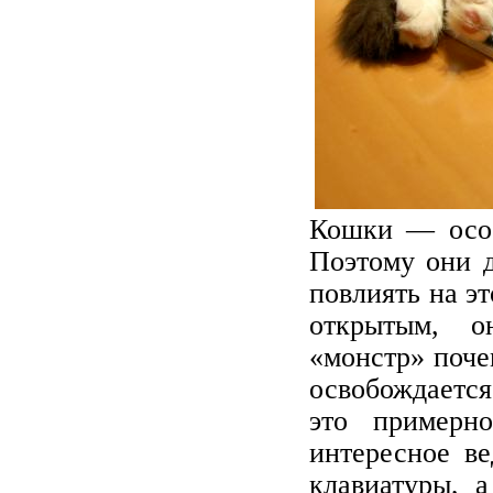
Кошки — особ
Поэтому они д
повлиять на эт
открытым, о
«монстр» поче
освобождается
это примерн
интересное в
клавиатуры, 