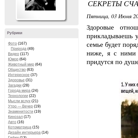
СЕКРЕТЫ СЧ
Пятница, 03 Июня 20
Здоровые отно
Рубрики
прикладываешь у
семье будет поря
Фото
(167)
Природа
(49)
ниже, я с ними 
Видео
(117)
Юмор
(64)
придутся по душе
Животный мир
(64)
Общество
(63)
Интересное
(37)
Здоровье
(31)
Загадки
(28)
Города мира
(24)
Технологии
(22)
Мысли вслух
(21)
Утро — Вечер
(19)
Знаменитости
(19)
Кинозал
(17)
Авто
(16)
Котоматрица
(15)
Дизайн интерьера
(14)
Гифки
(13)