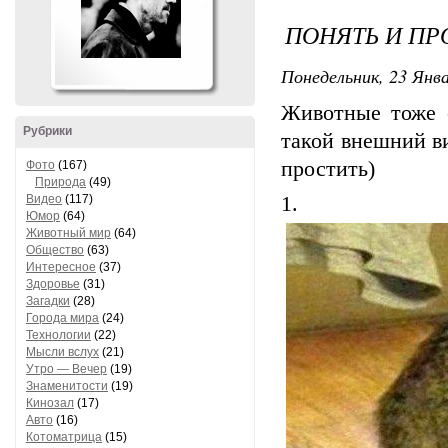
ПОНЯТЬ И ПР
Понедельник, 23 Янва
Животные тоже о
Рубрики
такой внешний ви
простить)
Фото
(167)
Природа
(49)
Видео
(117)
1.
Юмор
(64)
Животный мир
(64)
Общество
(63)
Интересное
(37)
Здоровье
(31)
Загадки
(28)
Города мира
(24)
Технологии
(22)
Мысли вслух
(21)
Утро — Вечер
(19)
Знаменитости
(19)
Кинозал
(17)
Авто
(16)
Котоматрица
(15)