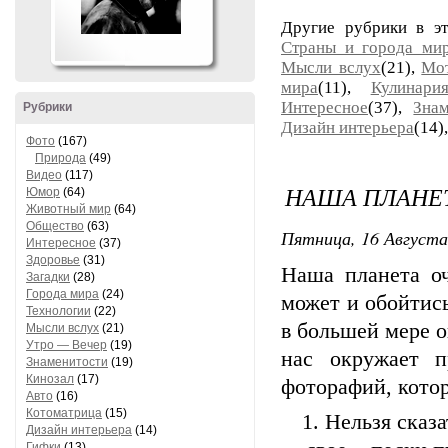
Другие рубрики в э
Страны и города ми
Мысли вслух
(21),
Мо
мира
(11),
Кулинари
Интересное
(37),
Знам
Рубрики
Дизайн интерьера
(14)
Фото
(167)
Природа
(49)
Видео
(117)
НАША ПЛАНЕ
Юмор
(64)
Животный мир
(64)
Общество
(63)
Пятница, 16 Августа 
Интересное
(37)
Здоровье
(31)
Наша планета оч
Загадки
(28)
Города мира
(24)
может и обойтис
Технологии
(22)
в большей мере о
Мысли вслух
(21)
Утро — Вечер
(19)
нас окружает п
Знаменитости
(19)
Кинозал
(17)
фоторафий, кото
Авто
(16)
Котоматрица
(15)
1. Нельзя сказ
Дизайн интерьера
(14)
Гифки
(13)