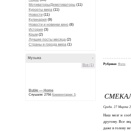
Мотиваторы/Демотиваторы
(11)
Курорты мира
(11)
Новости
(11)
Кулинария
(9)
Новости и новинки кино
(8)
История
(3)
Крым
(2)
Лучшие посты месяца
(2)
Страны и города мира
(1)
Музыка
-
Рубрики:
Фото
Все (1)
Buble — Home
СМЕКАЛ
Слушали: 2756
Комментарии: 5
Среда, 27 Марта 2
Наш мозг и соо
другому. Все лю
даже в голову н