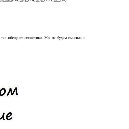
ода мира
(24),
Гифки
(13),
Видео
(117),
Авто
(16)
е так обещают синоптики. Мы не будем им сильно