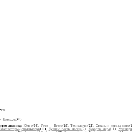
ото
.
и:
Природа
(49)
 этом дневнике:
Юмор
(64),
Утро — Вечер
(19),
Технологии
(22),
Страны и города мира
(
,
Мотиваторы/Демотиваторы
(11),
Лучшие посты месяца
(2),
Курорты мира
(11),
Кулинари