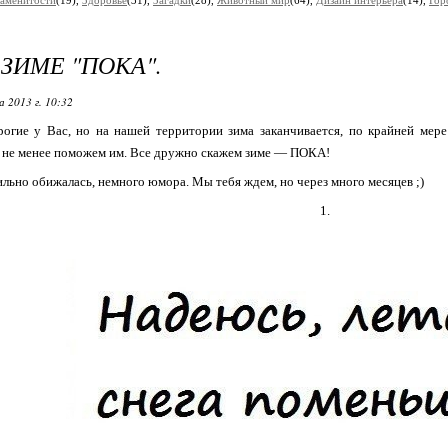
аменитости
(19),
Здоровье
(31),
Загадки
(28),
Животный мир
(64),
Дизайн интерьера
(14),
Гор
ЗИМЕ "ПОКА".
 2013 г. 10:32
рогие у Вас, но на нашей территории зима заканчивается, по крайней мер
м не менее поможем им. Все дружно скажем зиме — ПОКА!
ильно обижалась, немного юмора. Мы тебя ждем, но через много месяцев ;)
1.