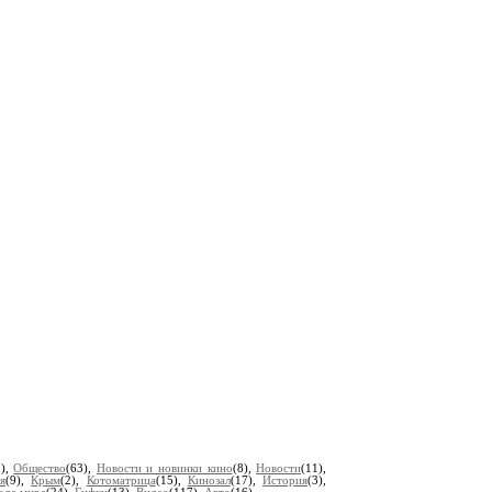
1),
Общество
(63),
Новости и новинки кино
(8),
Новости
(11),
я
(9),
Крым
(2),
Котоматрица
(15),
Кинозал
(17),
История
(3),