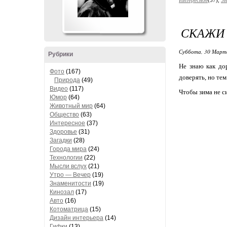
Интересное
(37),
Зн
СКАЖИ 
Суббота, 30 Марта
Рубрики
Не знаю как до
Фото
(167)
доверять, но те
Природа
(49)
Видео
(117)
Чтобы зима не с
Юмор
(64)
Животный мир
(64)
Общество
(63)
Интересное
(37)
Здоровье
(31)
Загадки
(28)
Города мира
(24)
Технологии
(22)
Мысли вслух
(21)
Утро — Вечер
(19)
Знаменитости
(19)
Кинозал
(17)
Авто
(16)
Котоматрица
(15)
Дизайн интерьера
(14)
Гифки
(13)