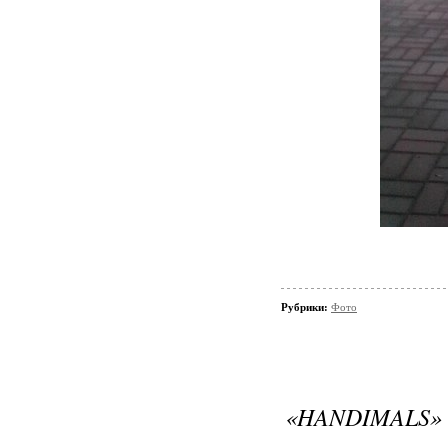
Рубрики:
Фото
«HANDIMALS»