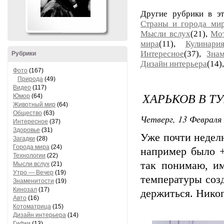
Другие рубрики в э
Страны и города ми
Мысли вслух
(21),
Мо
мира
(11),
Кулинари
Интересное
(37),
Знам
Рубрики
Дизайн интерьера
(14)
Фото
(167)
Природа
(49)
Видео
(117)
ХАРЬКОВ В Т
Юмор
(64)
Животный мир
(64)
Общество
(63)
Четверг, 13 Февраля 
Интересное
(37)
Здоровье
(31)
Уже почти неделю
Загадки
(28)
Города мира
(24)
например было +
Технологии
(22)
так понимаю, и
Мысли вслух
(21)
Утро — Вечер
(19)
температуры созд
Знаменитости
(19)
Кинозал
(17)
держиться. Никог
Авто
(16)
Котоматрица
(15)
Дизайн интерьера
(14)
Гифки
(13)