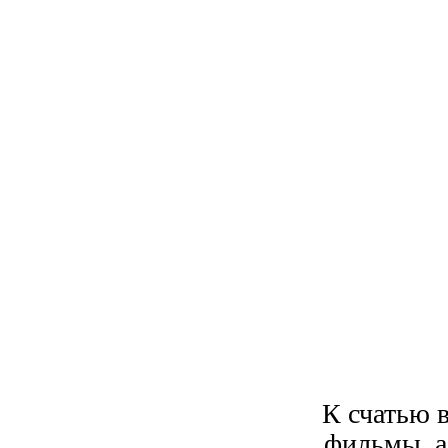
К счатью 
фильмы, а