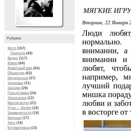
МЯГКИЕ ИГРУ
Вторник, 22 Января 2
Люди любят
Рубрики
нормально.
внимании, а
Фото
(167)
Природа
(49)
внимании и 
Видео
(117)
Юмор
(64)
любят, что
Животный мир
(64)
Общество
(63)
например, м
Интересное
(37)
Здоровье
(31)
лучший подар
Загадки
(28)
мишка порадуе
Города мира
(24)
Технологии
(22)
любви и забо
Мысли вслух
(21)
Утро — Вечер
(19)
в восторге от
Знаменитости
(19)
Кинозал
(17)
Авто
(16)
Котоматрица
(15)