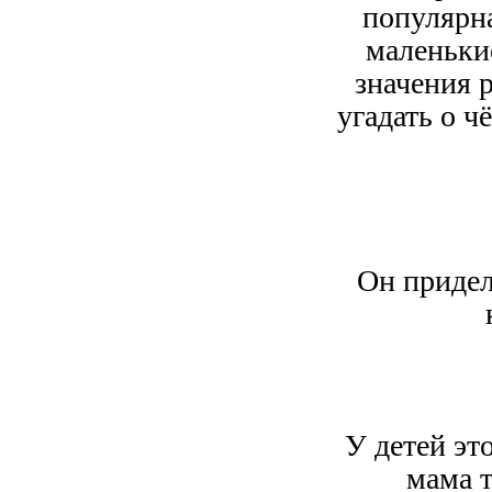
популярна
маленькие
значения 
угадать о ч
Он придел
У детей эт
мама т