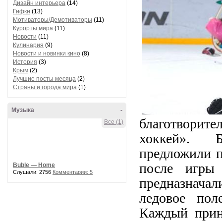
Дизайн интерьера
(14)
Гифки
(13)
Мотиваторы/Демотиваторы
(11)
Курорты мира
(11)
Новости
(11)
Кулинария
(9)
Новости и новинки кино
(8)
История
(3)
Крым
(2)
Лучшие посты месяца
(2)
Страны и города мира
(1)
Музыка
-
благотворит
Все (1)
хоккей». 
предложили п
после игры
Buble — Home
Слушали: 2756
Комментарии: 5
предназначал
ледовое пол
Каждый прине