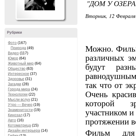
"ДОМ У ОЗЕР
Вторник, 12 Февраля 
Рубрики
Фото
(167)
Можно. Фильм
Природа
(49)
Видео
(117)
различных э
Юмор
(64)
Животный мир
(64)
будут раз
Общество
(63)
равнодушными
Интересное
(37)
Здоровье
(31)
так что от эк
Загадки
(28)
Города мира
(24)
Очень красив
Технологии
(22)
Мысли вслух
(21)
которой зр
Утро — Вечер
(19)
Знаменитости
(19)
участником и 
Кинозал
(17)
протяжении в
Авто
(16)
Котоматрица
(15)
Фильм для
Дизайн интерьера
(14)
Гифки
(13)