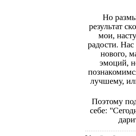
Но размы
результат ск
мои, наст
радости. Нас
нового, м
эмоций, н
познакомимся
лучшему, ил
Поэтому под
себе: "Сего
дари