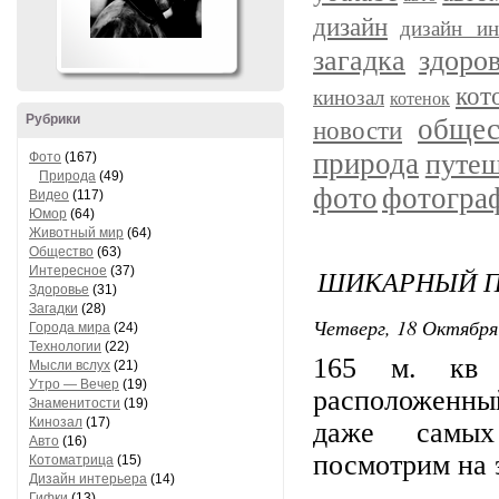
дизайн
дизайн ин
загадка
здоро
кот
кинозал
котенок
Рубрики
общес
новости
природа
путеш
Фото
(167)
Природа
(49)
фото
фотогра
Видео
(117)
Юмор
(64)
Животный мир
(64)
Общество
(63)
Интересное
(37)
ШИКАРНЫЙ П
Здоровье
(31)
Загадки
(28)
Четверг, 18 Октября 
Города мира
(24)
Технологии
(22)
165 м. кв 
Мысли вслух
(21)
Утро — Вечер
(19)
расположенный
Знаменитости
(19)
Кинозал
(17)
даже самых
Авто
(16)
посмотрим на э
Котоматрица
(15)
Дизайн интерьера
(14)
Гифки
(13)