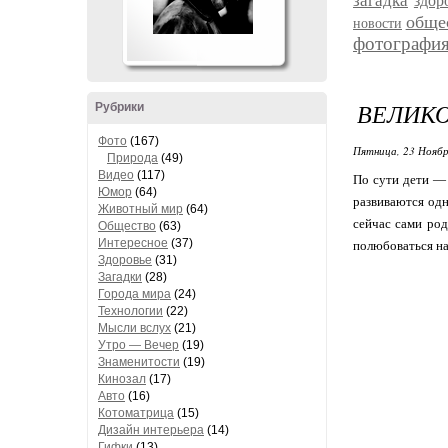
загадка
здор
обще
новости
фотографи
ВЕЛИКО
Рубрики
Фото
(167)
Пятница, 23 Ноябр
Природа
(49)
Видео
(117)
По сути дети — 
Юмор
(64)
развиваются одн
Животный мир
(64)
сейчас сами род
Общество
(63)
Интересное
(37)
полюбоваться на
Здоровье
(31)
Загадки
(28)
Города мира
(24)
Технологии
(22)
Мысли вслух
(21)
Утро — Вечер
(19)
Знаменитости
(19)
Кинозал
(17)
Авто
(16)
Котоматрица
(15)
Дизайн интерьера
(14)
Гифки
(13)