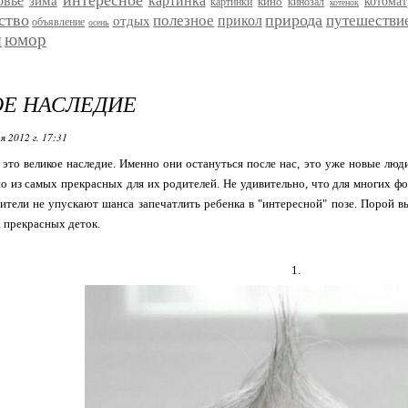
интересное
овье
картинка
зима
кино
котома
картинки
кинозал
котенок
ство
природа
полезное
путешестви
прикол
отдых
объявление
осень
я
юмор
Е НАСЛЕДИЕ
я 2012 г. 17:31
это великое наследие. Именно они остануться после нас, это уже новые люд
о из самых прекрасных для их родителей. Не удивительно, что для многих фо
ители не упускают шанса запечатлить ребенка в "интересной" позе. Порой 
 прекрасных деток.
1.