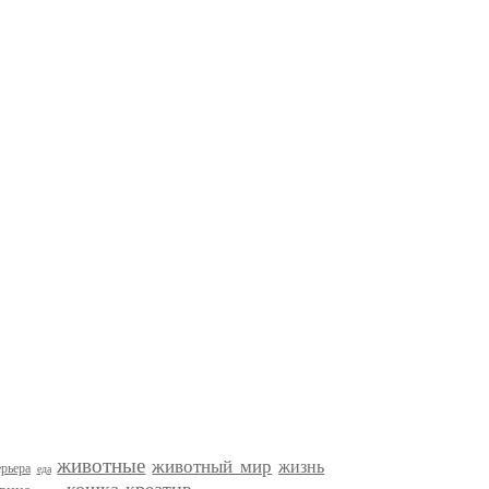
животные
животный мир
жизнь
рьера
еда