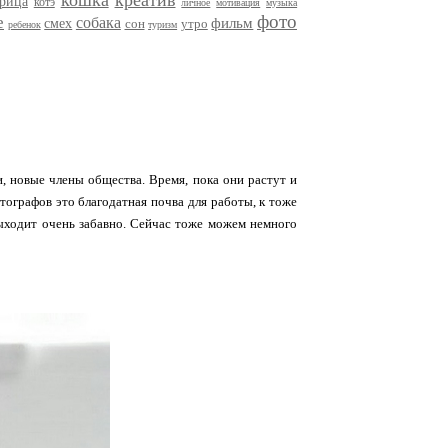
кошка
креатив
трица
котэ
личное
мотивация
музыка
фото
е
собака
фильм
смех
сон
утро
ребенок
туризм
и, новые члены общества. Время, пока они растут и
тографов это благодатная почва для работы, к тоже
выходит очень забавно. Сейчас тоже можем немного