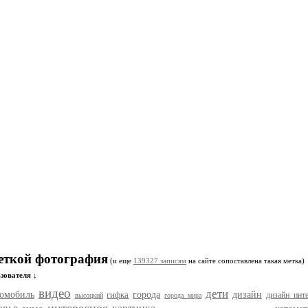
меткой фотография
(и еще
139327 записям
на сайте сопоставлена такая метка)
зователя ↓
видео
дети
томобиль
гифка
города
дизайн
дизайн инте
высоцкий
города мира