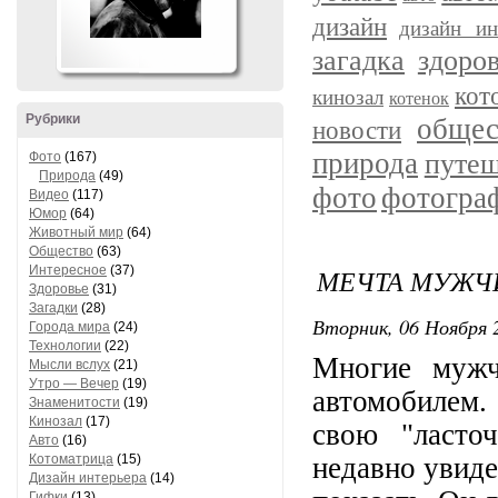
дизайн
дизайн ин
загадка
здоро
кот
кинозал
котенок
Рубрики
общес
новости
природа
путеш
Фото
(167)
Природа
(49)
фото
фотогра
Видео
(117)
Юмор
(64)
Животный мир
(64)
Общество
(63)
Интересное
(37)
МЕЧТА МУЖЧ
Здоровье
(31)
Загадки
(28)
Вторник, 06 Ноября 2
Города мира
(24)
Технологии
(22)
Многие мужч
Мысли вслух
(21)
Утро — Вечер
(19)
автомобилем.
Знаменитости
(19)
Кинозал
(17)
свою "ласто
Авто
(16)
Котоматрица
(15)
недавно увиде
Дизайн интерьера
(14)
Гифки
(13)