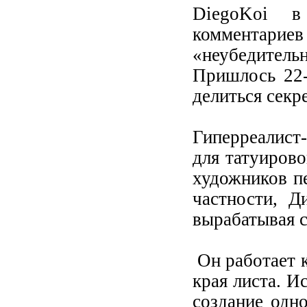
DiegoKoi в
комментариев
«неубедительн
Пришлось 22-
делиться секр
Гиперреалист-
для татуиров
художников п
частности, Д
вырабатывая 
Он работает к
края листа. И
создание одн