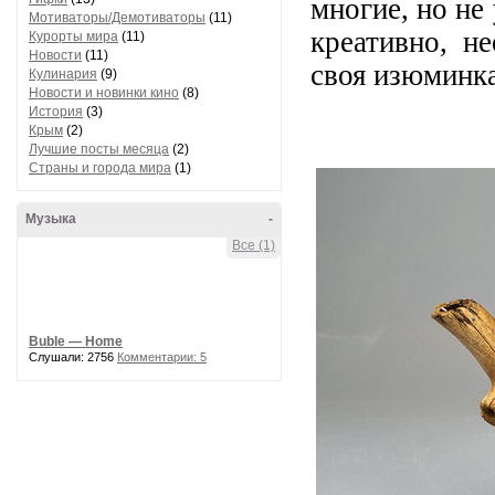
многие, но не
Мотиваторы/Демотиваторы
(11)
креативно, н
Курорты мира
(11)
Новости
(11)
своя изюминка
Кулинария
(9)
Новости и новинки кино
(8)
История
(3)
Крым
(2)
Лучшие посты месяца
(2)
Страны и города мира
(1)
Музыка
-
Все (1)
Buble — Home
Слушали: 2756
Комментарии: 5