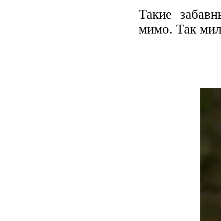
Такие забав
мимо. Так мило