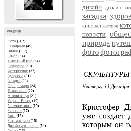
дизайн
дизайн ин
загадка
здоро
кот
кинозал
котенок
Рубрики
общес
новости
природа
путеш
Фото
(167)
Природа
(49)
фото
фотогра
Видео
(117)
Юмор
(64)
Животный мир
(64)
Общество
(63)
Интересное
(37)
СКУЛЬПТУРЫ 
Здоровье
(31)
Загадки
(28)
Четверг, 13 Декабря 
Города мира
(24)
Технологии
(22)
Мысли вслух
(21)
Утро — Вечер
(19)
Кристофер Дэ
Знаменитости
(19)
Кинозал
(17)
уже создает 
Авто
(16)
Котоматрица
(15)
которым он р
Дизайн интерьера
(14)
Гифки
(13)