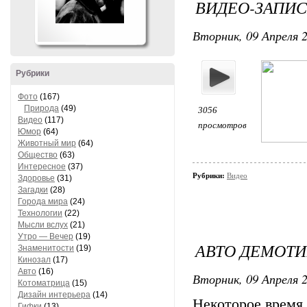
ВИДЕО-ЗАПИС
Вторник, 09 Апреля 2
Рубрики
Фото
(167)
Природа
(49)
3056
Видео
(117)
просмотров
Юмор
(64)
Животный мир
(64)
Общество
(63)
Интересное
(37)
Рубрики:
Видео
Здоровье
(31)
Загадки
(28)
Города мира
(24)
Технологии
(22)
Мысли вслух
(21)
Утро — Вечер
(19)
АВТО ДЕМОТ
Знаменитости
(19)
Кинозал
(17)
Авто
(16)
Вторник, 09 Апреля 2
Котоматрица
(15)
Дизайн интерьера
(14)
Некоторое время
Гифки
(13)