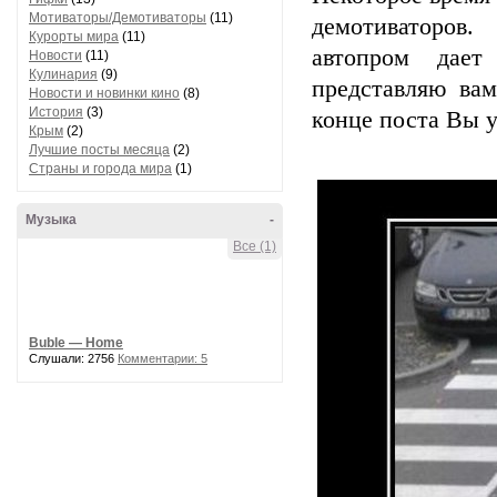
Мотиваторы/Демотиваторы
(11)
демотиваторов
Курорты мира
(11)
автопром дает
Новости
(11)
Кулинария
(9)
представляю ва
Новости и новинки кино
(8)
История
(3)
конце поста Вы у
Крым
(2)
Лучшие посты месяца
(2)
Страны и города мира
(1)
Музыка
-
Все (1)
Buble — Home
Слушали: 2756
Комментарии: 5